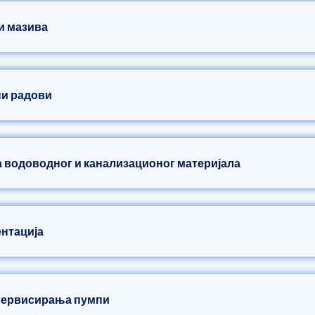
 и мазива
ни радови
а водоводног и канализационог материјала
ентација
 сервисирања пумпи