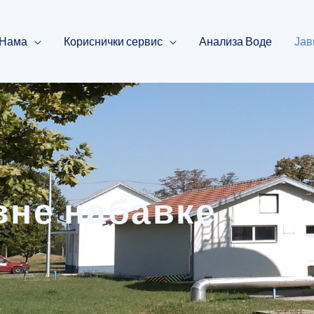
 Нама
Кориснички сервис
Анализа Воде
Јав
вне набавке