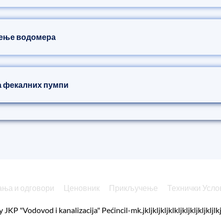
рење водомера
а фекалних пумпи
ања и одговори
Ценовник
Прикључење
Технички Усло
y
JKP "Vodovod i kanalizacija" Pećinci
l-mk.jkljkljkljklkljkljkljkljkljlkj