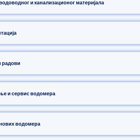
 водоводног и канализационог материјала
нтација
и радови
ење и сервис водомера
 нових водомера