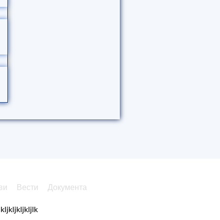
ви
Вести
Документа
kljkljkljkljlk