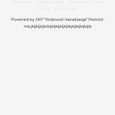
Ценовник
Прикључење
Технички Услови
Вести
Документа
Powered by
JKP "Vodovod i kanalizacija" Pećinci
l-
mk.jkljkljkljklkljkljkljkljkljlkjkljkljkljkljlk