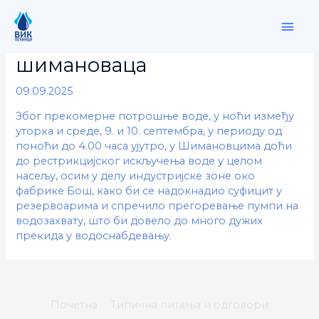
Skip
MAI
to
content
обавештење за мештане
ME
шимановаца
09.09.2025
Због прекомерне потрошње воде, у ноћи између
уторка и среде, 9. и 10. септембра, у периоду од
поноћи до 4.00 часа ујутро, у Шимановцима доћи
до рестрикцијског искључења воде у целом
насељу, осим у делу индустријске зоне око
фабрике Бош, како би се надокнадио суфицит у
резервоарима и спречило прегоревање пумпи на
водозахвату, што би довело до много дужих
прекида у водоснабдевању.
Почетна
Типична питања и одговори