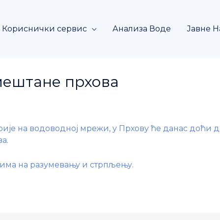
Кориснички сервис
Анализа Воде
Јавне Н
мештане прхова
рије на водоводној мрежи, у Прхову ће данас доћи 
а.
чима на разумевању и стрпљењу.