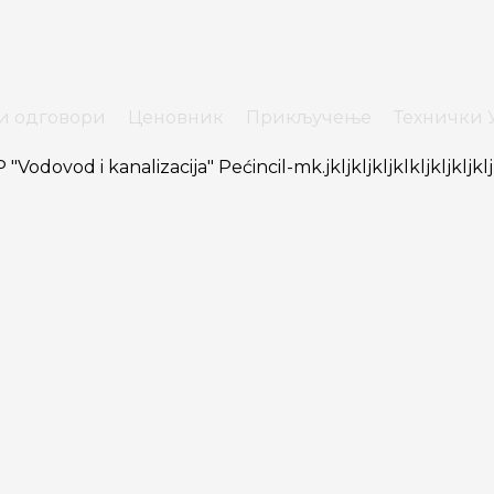
и одговори
Ценовник
Прикључење
Технички 
 "Vodovod i kanalizacija" Pećinci
l-mk.jkljkljkljklkljkljkljklj