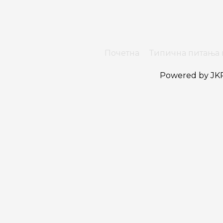
Почетна
Типична питања 
Powered by
JKP