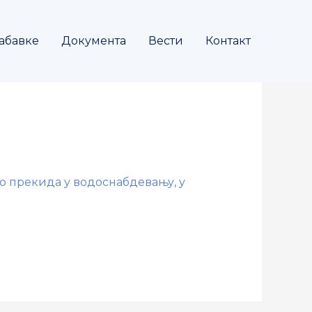
абавке
Документа
Вести
Контакт
до прекида у водоснабдевању, у