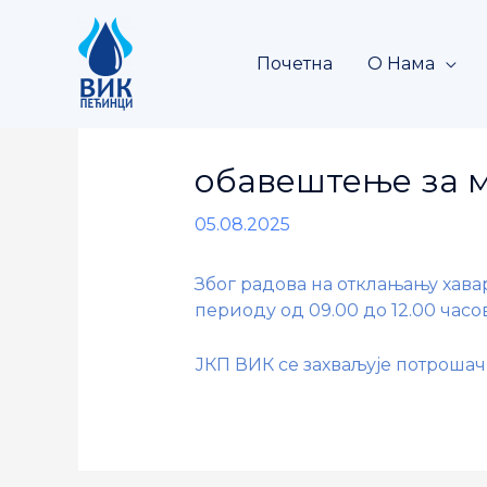
Skip
to
content
Почетна
О Нама
обавештење за 
05.08.2025
Због радова на отклањању хава
периоду од 09.00 до 12.00 часов
ЈКП ВИК се захваљује потроша