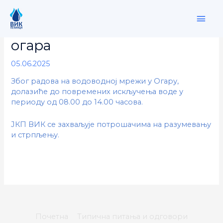
Skip
MAI
to
content
обавештење за мештане
ME
огара
05.06.2025
Због радова на водоводној мрежи у Огару,
долазиће до повремених искључења воде у
периоду од 08.00 до 14.00 часова.
ЈКП ВИК се захваљује потрошачима на разумевању
и стрпљењу.
Почетна
Типична питања и одговори