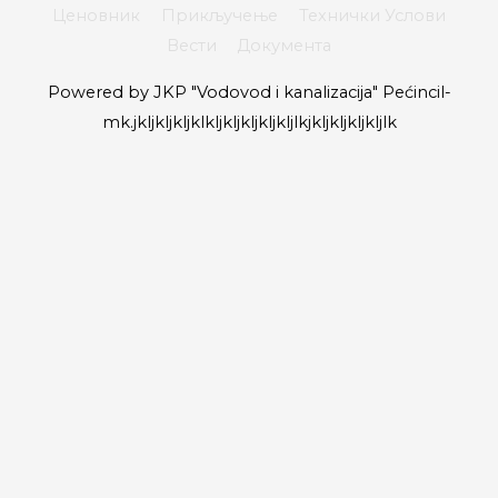
Ценовник
Прикључење
Технички Услови
Вести
Документа
Powered by
JKP "Vodovod i kanalizacija" Pećinci
l-
mk.jkljkljkljklkljkljkljkljkljlkjkljkljkljkljlk